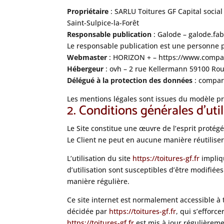
Propriétaire
: SARLU Toitures GF Capital socia
Saint-Sulpice-la-Forêt
Responsable publication
: Galode – galode.fa
Le responsable publication est une personne
Webmaster
: HORIZON + – https://www.compa
Hébergeur
: ovh – 2 rue Kellermann 59100 Ro
Délégué à la protection des données
: compa
Les mentions légales sont issues du modèle p
2. Conditions générales d’util
Le Site constitue une œuvre de l’esprit protégé
Le Client ne peut en aucune manière réutilise
L’utilisation du site
https://toitures-gf.fr
impliqu
d’utilisation sont susceptibles d’être modifiée
manière régulière.
Ce site internet est normalement accessible à
décidée par
https://toitures-gf.fr
, qui s’efforc
https://toitures-gf.fr
est mis à jour régulièrem