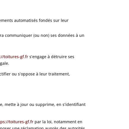
itements automatisés fondés sur leur
ra communiquer (ou non) ses données à un
://toitures-gf.fr
s’engage à détruire ses
gale.
tifier ou s’oppose à leur traitement,
e, mette à jour ou supprime, en s’identifiant
tps://toitures-gf.fr
par la loi, notamment en
oser une réclamation auprès des autorités