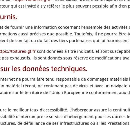
teur qui est invité à s’y référer le plus souvent possible afin d’e
urnis.
et de fournir une information concernant l’ensemble des activités 
rmations aussi précises que possible. Toutefois, il ne pourra être 
ient de son fait ou du fait des tiers partenaires qui lui fournissent
ttps://toitures-gf.fr
sont données à titre indicatif, et sont susceptib
 pas exhaustifs. Ils sont donnés sous réserve de modifications aya
 sur les données techniques.
te Internet ne pourra être tenu responsable de dommages matériels liés
t un matériel récent, ne contenant pas de virus et avec un navigateu
ataire sur le territoire de l’Union Européenne conformément aux d
sure le meilleur taux d’accessibilité. L’hébergeur assure la continui
ossibilité d’interrompre le service d’hébergement pour les durées 
uctures, de défaillance de ses infrastructures ou si les Prestations