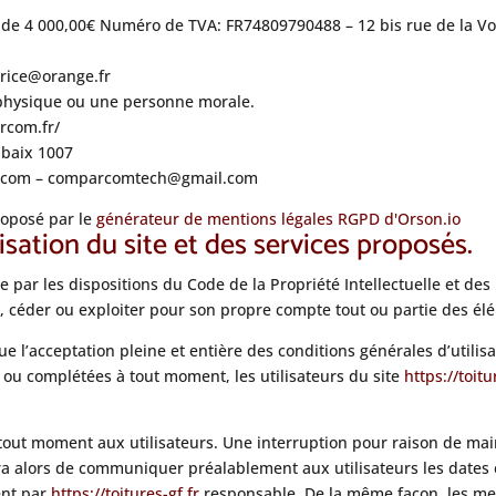
l de 4 000,00€ Numéro de TVA: FR74809790488 – 12 bis rue de la Vo
brice@orange.fr
 physique ou une personne morale.
rcom.fr/
ubaix 1007
rcom – comparcomtech@gmail.com
roposé par le
générateur de mentions légales RGPD d'Orson.io
isation du site et des services proposés.
e par les dispositions du Code de la Propriété Intellectuelle et de
r, céder ou exploiter pour son propre compte tout ou partie des él
e l’acceptation pleine et entière des conditions générales d’utilisa
s ou complétées à tout moment, les utilisateurs du site
https://toitu
 tout moment aux utilisateurs. Une interruption pour raison de ma
era alors de communiquer préalablement aux utilisateurs les dates e
ent par
https://toitures-gf.fr
responsable. De la même façon, les men