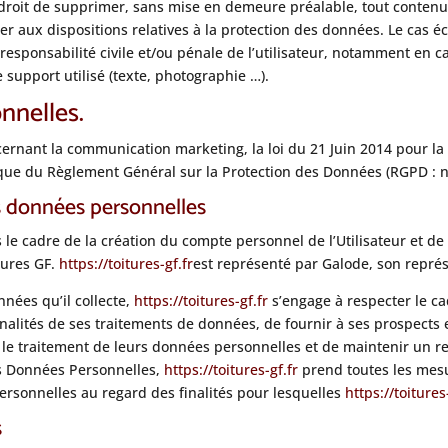
 droit de supprimer, sans mise en demeure préalable, tout contenu
lier aux dispositions relatives à la protection des données. Le cas 
responsabilité civile et/ou pénale de l’utilisateur, notamment en c
 support utilisé (texte, photographie …).
nnelles.
cernant la communication marketing, la loi du 21 Juin 2014 pour l
 que du Règlement Général sur la Protection des Données (RGPD : n
es données personnelles
le cadre de la création du compte personnel de l’Utilisateur et de 
tures GF.
https://toitures-gf.fr
est représenté par Galode, son représ
nées qu’il collecte,
https://toitures-gf.fr
s’engage à respecter le cad
nalités de ses traitements de données, de fournir à ses prospects et 
e traitement de leurs données personnelles et de maintenir un reg
s Données Personnelles,
https://toitures-gf.fr
prend toutes les mesu
ersonnelles au regard des finalités pour lesquelles
https://toitures
s