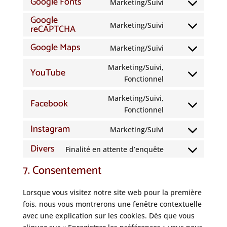
Google Fonts
Marketing/Suivi
Consent
Google
to
Marketing/Suivi
reCAPTCHA
Consent
service
to
google-
Google Maps
Marketing/Suivi
Consent
service
fonts
to
google-
Marketing/Suivi,
YouTube
service
recaptcha
Consent
Fonctionnel
google-
to
Marketing/Suivi,
maps
Facebook
service
Consent
Fonctionnel
youtube
to
Instagram
Marketing/Suivi
service
Consent
facebook
Divers
to
Finalité en attente d’enquête
Consent
service
to
7. Consentement
instagram
service
divers
Lorsque vous visitez notre site web pour la première
fois, nous vous montrerons une fenêtre contextuelle
avec une explication sur les cookies. Dès que vous